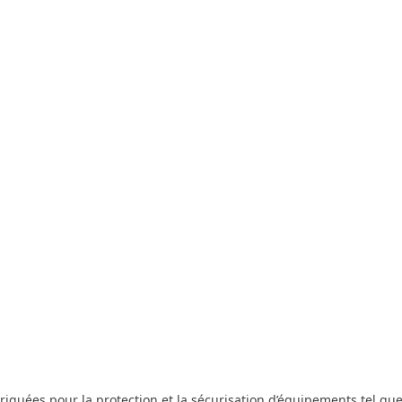
iquées pour la protection et la sécurisation d’équipements tel que 