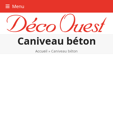
Skip
Menu
to
content
Caniveau béton
Accueil
»
Caniveau béton